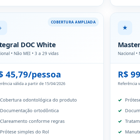
COBERTURA AMPLIADA
＋
★
tegral DOC White
Maste
ional • Não MEI • 3 a 29 vidas
Nacional • 
$ 45,79/pessoa
R$ 9
erência válida a partir de 15/04/2026
Referência v
Cobertura odontológica do produto
Prótes
Documentação ortodôntica
Docume
Clareamento conforme regras
Tratam
Prótese simples do Rol
Manute