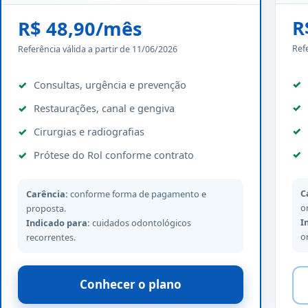
R
R$ 48,90/mês
Ref
Referência válida a partir de 11/06/2026
Consultas, urgência e prevenção
Restaurações, canal e gengiva
Cirurgias e radiografias
Prótese do Rol conforme contrato
C
Carência:
conforme forma de pagamento e
o
proposta.
I
Indicado para:
cuidados odontológicos
o
recorrentes.
Conhecer o plano