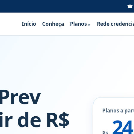
☎ (
Início
Conheça
Planos
⌄
Rede credenci
Prev
ir de R$
Planos a par
24
R$