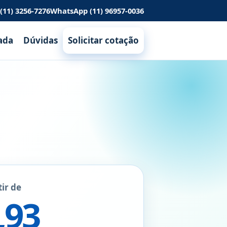
11) 3256-7276
WhatsApp (11) 96957-0036
ada
Dúvidas
Solicitar cotação
tir de
,93