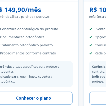
$ 149,90/mês
R$ 1
erência válida a partir de 11/06/2026
Referência v
Cobertura odontológica do produto
Evento
Documentação ortodôntica
Opções
Tratamento ortodôntico previsto
Consul
Procedimentos conforme contrato
Rede c
arência:
prazos específicos para prótese e
Carência
rtodontia.
contrato.
ndicado para:
quem busca cobertura
Indicado
rtodôntica.
prótese.
Conhecer o plano