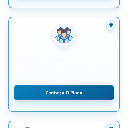
OdontoPrev Familiar
OdontoPrev Familiar a partir de R$45,60 (por
pessoa) perfeito para a família inteira
Conheça O Plano