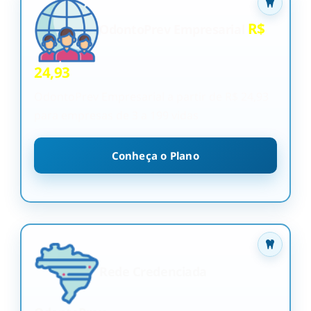
R$
OdontoPrev Empresarial
24,93
OdontoPrev Empresarial a partir de R$ 24,93
para empresas de 3 a 199 vidas
Conheça o Plano
Rede Credenciada