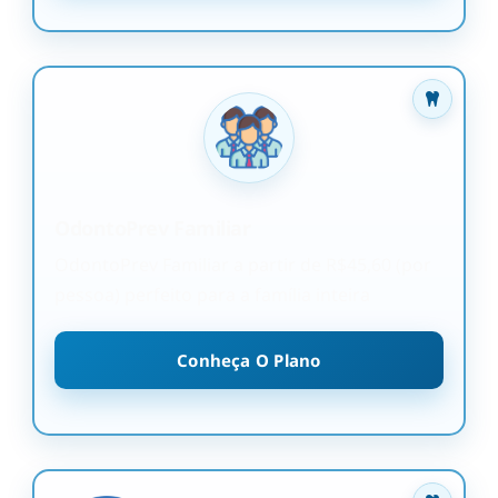
OdontoPrev Familiar
OdontoPrev Familiar a partir de R$45,60 (por
pessoa) perfeito para a família inteira
Conheça O Plano