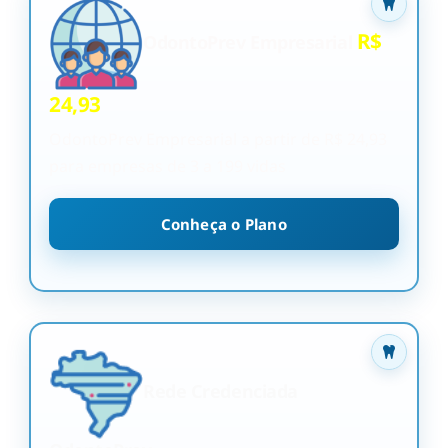
R$
OdontoPrev Empresarial
24,93
OdontoPrev Empresarial a partir de R$ 24,93
para empresas de 3 a 199 vidas
Conheça o Plano
Rede Credenciada