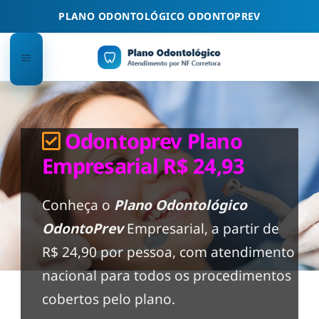
Skip
PLANO ODONTOLÓGICO ODONTOPREV
to
content
Odontoprev Plano
Empresarial R$ 24,93
Conheça o
Plano Odontológico
OdontoPrev
Empresarial, a partir de
R$ 24,90 por pessoa, com atendimento
nacional para todos os procedimentos
cobertos pelo plano.