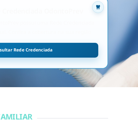
 Credenciada OdontoPrev
ntoPrev possui uma Rede Credenciada
al. Confira a cobertura na sua região
sultar Rede Credenciada
FAMILIAR