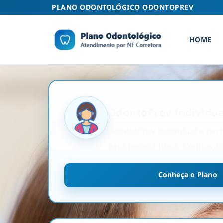
Skip
PLANO ODONTOLÓGICO ODONTOPREV
to
content
HOME
OdontoPrev Individua
OdontoPrev Individual a parti
para pessoa física, Contraçã
Conheça o Plano