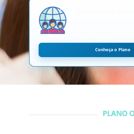
OdontoPrev Empre
OdontoPrev Empresarial 
para empresas de 3 a 1
Conheça o Plano
PLANO O