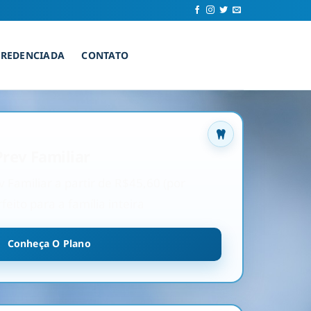
CREDENCIADA
CONTATO
rev Familiar
Familiar a partir de R$45,60 (por
feito para a família inteira
Conheça O Plano