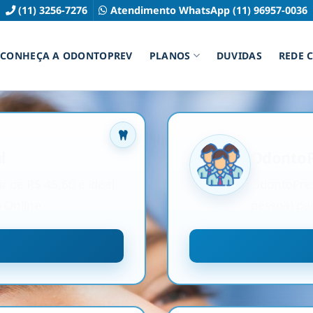
(11) 3256-7276
Atendimento WhatsApp (11) 96957-0036
CONHEÇA A ODONTOPREV
PLANOS
DUVIDAS
REDE 
l
OdontoP
r de R$ 45,60 é ideal
OdontoPrev 
o Online
pessoa) per