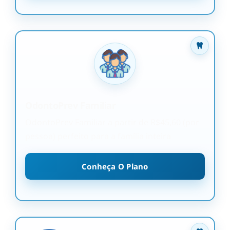
OdontoPrev Familiar
OdontoPrev Familiar a partir de R$45,60 (por
pessoa) perfeito para a família inteira
Conheça O Plano