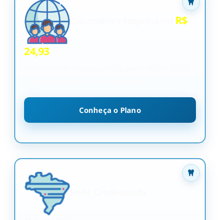
R$
OdontoPrev Empresarial
24,93
OdontoPrev Empresarial a partir de R$ 24,93
para empresas de 3 a 199 vidas
Conheça o Plano
Rede Credenciada