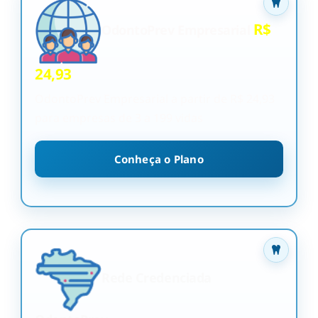
R$
OdontoPrev Empresarial
24,93
OdontoPrev Empresarial a partir de R$ 24,93
para empresas de 3 a 199 vidas
Conheça o Plano
Rede Credenciada