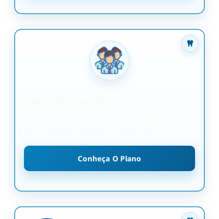
OdontoPrev Familiar
OdontoPrev Familiar a partir de R$45,60 (por
pessoa) perfeito para a família inteira
Conheça O Plano