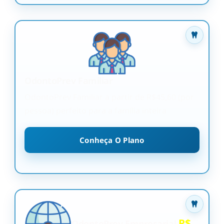
OdontoPrev Familiar
OdontoPrev Familiar a partir de R$45,60 (por
pessoa) perfeito para a família inteira
Conheça O Plano
R$
OdontoPrev Empresarial