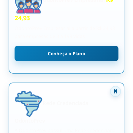
24,93
OdontoPrev Empresarial a partir de R$ 24,93
para empresas de 3 a 199 vidas
Conheça o Plano
Rede Credenciada
OdontoPrev
A OdontoPrev possui uma Rede Credenciada