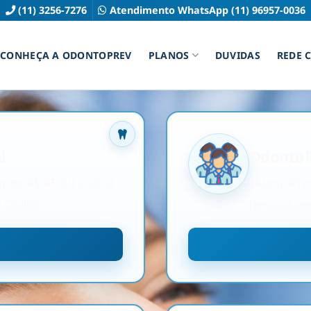
(11) 3256-7276
Atendimento WhatsApp (11) 96957-0036
CONHEÇA A ODONTOPREV
PLANOS
DUVIDAS
REDE 
l
OdontoP
r de R$ 45,60 é ideal
OdontoPrev 
o Online
pessoa) per