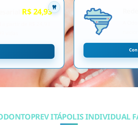
R$ 24,93
Rede
sarial
A Odo
a partir de R$ 24,93
nacion
99 vidas
Con
ODONTOPREV ITÁPOLIS INDIVIDUAL F