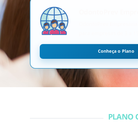
OdontoPrev Empre
OdontoPrev Empresarial 
para empresas de 3 a 1
Conheça o Plano
PLANO 