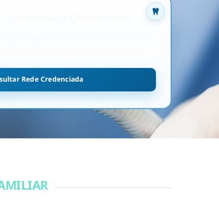
 Credenciada OdontoPrev
ntoPrev possui uma Rede Credenciada
al. Confira a cobertura na sua região
sultar Rede Credenciada
AMILIAR