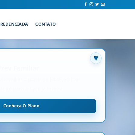
CREDENCIADA
CONTATO
rev Familiar
Familiar a partir de R$45,60 (por
feito para a família inteira
Conheça O Plano