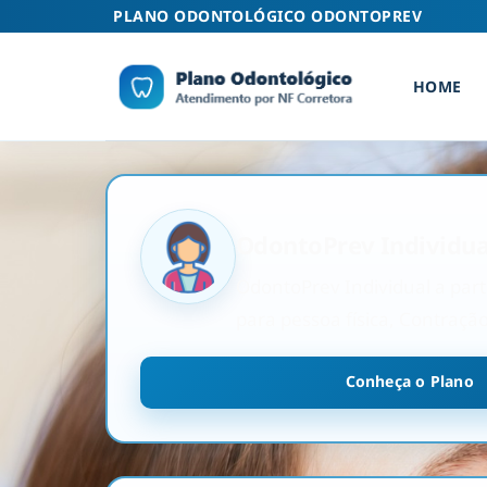
Skip
PLANO ODONTOLÓGICO ODONTOPREV
to
content
HOME
OdontoPrev Individua
OdontoPrev Individual a parti
para pessoa física, Contraçã
Conheça o Plano