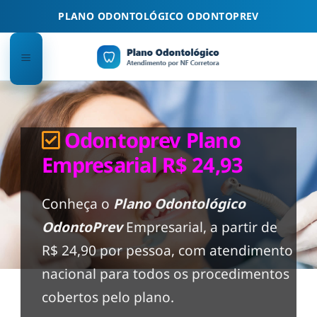
Skip
PLANO ODONTOLÓGICO ODONTOPREV
to
content
Odontoprev Plano
Empresarial R$ 24,93
Conheça o
Plano Odontológico
OdontoPrev
Empresarial, a partir de
R$ 24,90 por pessoa, com atendimento
nacional para todos os procedimentos
cobertos pelo plano.