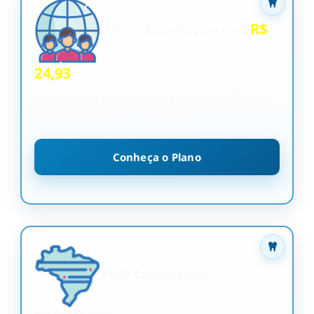
R$
OdontoPrev Empresarial
24,93
OdontoPrev Empresarial a partir de R$ 24,93
para empresas de 3 a 199 vidas
Conheça o Plano
Rede Credenciada