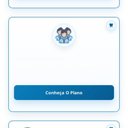
OdontoPrev Familiar
OdontoPrev Familiar a partir de R$45,60 (por
pessoa) perfeito para a família inteira
Conheça O Plano