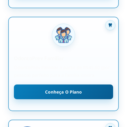
OdontoPrev Familiar
OdontoPrev Familiar a partir de R$45,60 (por
pessoa) perfeito para a família inteira
Conheça O Plano