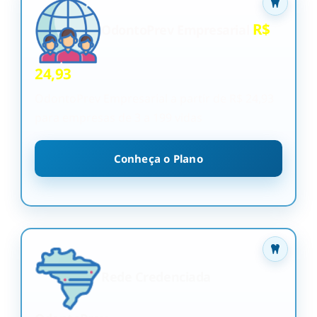
R$
OdontoPrev Empresarial
24,93
OdontoPrev Empresarial a partir de R$ 24,93
para empresas de 3 a 199 vidas
Conheça o Plano
Rede Credenciada