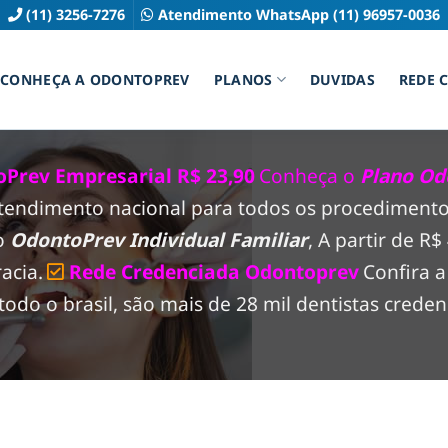
(11) 3256-7276
Atendimento WhatsApp (11) 96957-0036
CONHEÇA A ODONTOPREV
PLANOS
DUVIDAS
REDE 
Prev Empresarial R$ 23,90
Conheça o
Plano Od
atendimento nacional para todos os procedimento
co
OdontoPrev Individual Familiar
, A partir de R
acia.
Rede Credenciada Odontoprev
Confira 
o o brasil, são mais de 28 mil dentistas creden