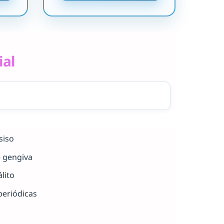
ial
siso
e gengiva
lito
periódicas