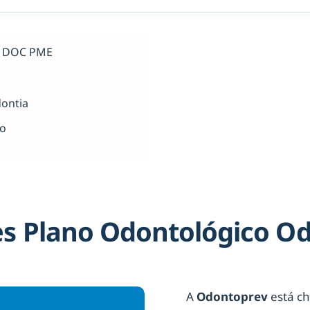
al DOC PME
dontia
ho
s Plano Odontológico O
A
Odontoprev
está ch