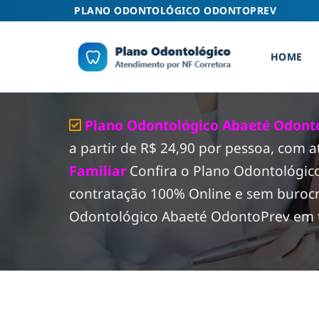
Skip
PLANO ODONTOLÓGICO ODONTOPREV
to
content
HOME
Plano Odontológico Abaeté Odonto
a partir de R$ 24,90 por pessoa, com 
Familiar
Confira o Plano Odontológi
contratação 100% Online e sem burocr
Odontológico Abaeté OdontoPrev em tod