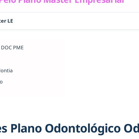
er LE
al DOC PME
dontia
ho
s Plano Odontológico O