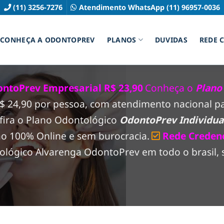
(11) 3256-7276
Atendimento WhatsApp (11) 96957-0036
CONHEÇA A ODONTOPREV
PLANOS
DUVIDAS
REDE 
ntoPrev Empresarial R$ 23,90
Conheça o
Plano
 R$ 24,90 por pessoa, com atendimento nacional 
fira o Plano Odontológico
OdontoPrev Individual
ão 100% Online e sem burocracia.
Rede Creden
lógico Alvarenga OdontoPrev em todo o brasil, s