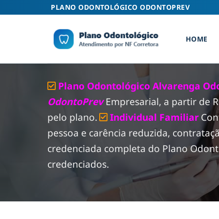
Skip
PLANO ODONTOLÓGICO ODONTOPREV
to
content
HOME
Plano Odontológico Alvarenga Odo
OdontoPrev
Empresarial, a partir de
pelo plano.
Individual Familiar
Con
pessoa e carência reduzida, contrataç
credenciada completa do Plano Odonto
credenciados.