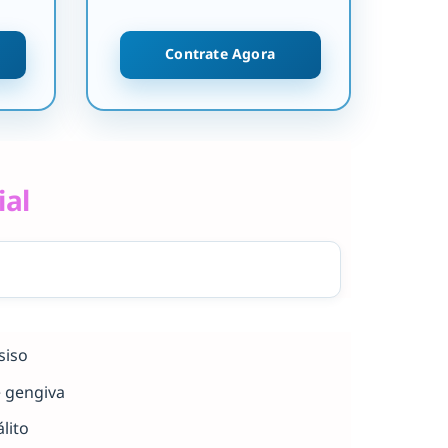
Contrate Agora
ial
siso
e gengiva
lito