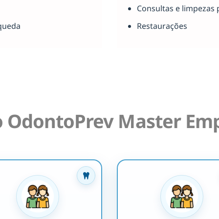
Consultas e limpezas 
queda
Restaurações
o OdontoPrev Master Emp