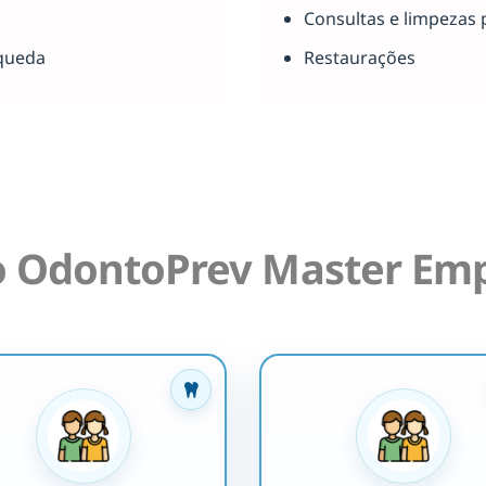
Consultas e limpezas 
queda
Restaurações
o OdontoPrev Master Emp