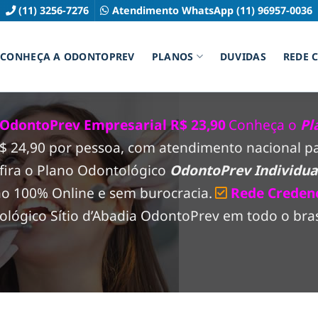
(11) 3256-7276
Atendimento WhatsApp (11) 96957-0036
CONHEÇA A ODONTOPREV
PLANOS
DUVIDAS
REDE 
 OdontoPrev Empresarial R$ 23,90
Conheça o
Pl
 R$ 24,90 por pessoa, com atendimento nacional 
fira o Plano Odontológico
OdontoPrev Individual
ão 100% Online e sem burocracia.
Rede Creden
ógico Sítio d’Abadia OdontoPrev em todo o brasil