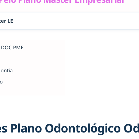
er LE
al DOC PME
dontia
ho
s Plano Odontológico O