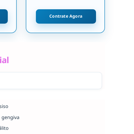
Contrate Agora
ial
siso
e gengiva
lito