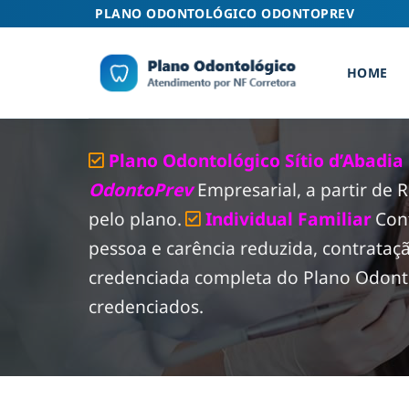
Skip
PLANO ODONTOLÓGICO ODONTOPREV
to
content
HOME
Plano Odontológico Sítio d’Abadia
OdontoPrev
Empresarial, a partir de
pelo plano.
Individual Familiar
Con
pessoa e carência reduzida, contrataç
credenciada completa do Plano Odontol
credenciados.