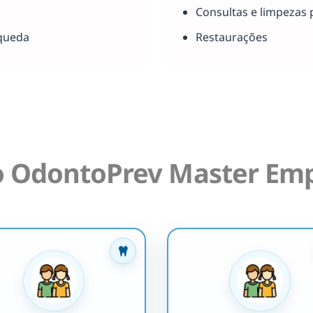
Consultas e limpezas 
queda
Restaurações
o OdontoPrev Master Emp