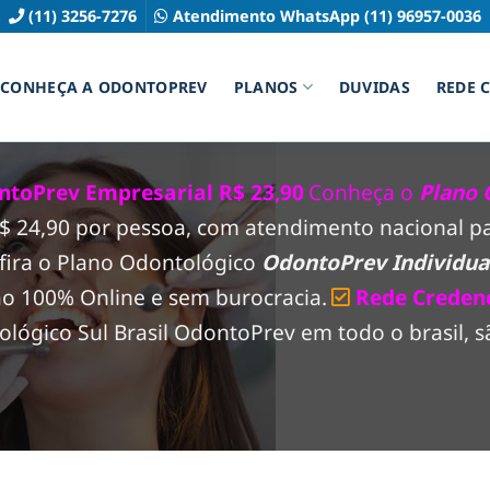
(11) 3256-7276
Atendimento WhatsApp (11) 96957-0036
CONHEÇA A ODONTOPREV
PLANOS
DUVIDAS
REDE 
ntoPrev Empresarial R$ 23,90
Conheça o
Plano 
 R$ 24,90 por pessoa, com atendimento nacional 
fira o Plano Odontológico
OdontoPrev Individual
ão 100% Online e sem burocracia.
Rede Creden
ógico Sul Brasil OdontoPrev em todo o brasil, sã