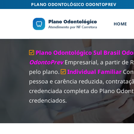
Skip
PLANO ODONTOLÓGICO ODONTOPREV
to
content
HOME
Plano Odontológico Sul Brasil Odo
OdontoPrev
Empresarial, a partir de
pelo plano.
Individual Familiar
Con
pessoa e carência reduzida, contrataç
credenciada completa do Plano Odontol
credenciados.