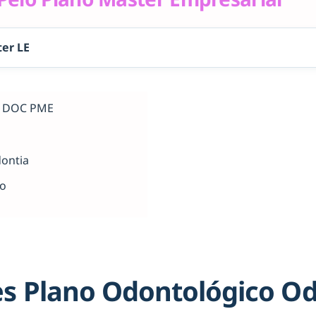
er LE
al DOC PME
dontia
ho
s Plano Odontológico O