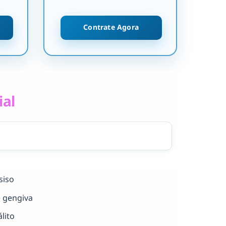
Contrate Agora
ial
siso
e gengiva
lito