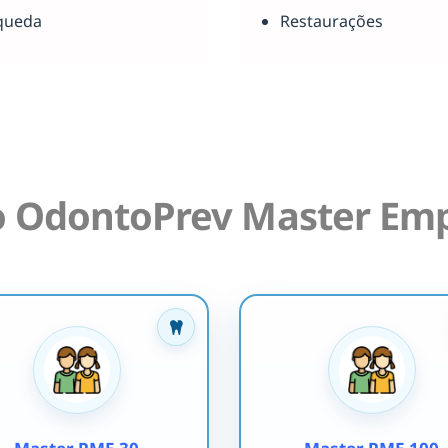
queda
Restaurações
o OdontoPrev Master Emp