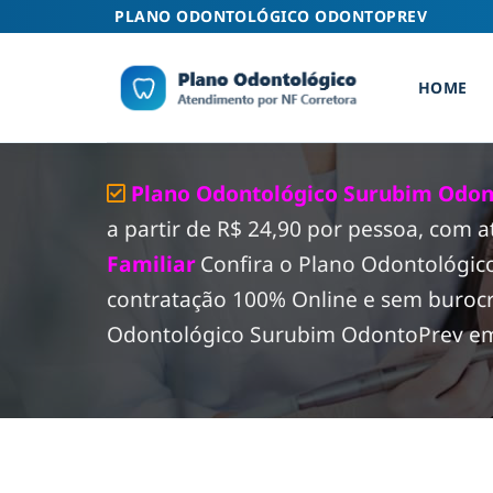
Skip
PLANO ODONTOLÓGICO ODONTOPREV
to
content
HOME
Plano Odontológico Surubim Odont
a partir de R$ 24,90 por pessoa, com 
Familiar
Confira o Plano Odontológi
contratação 100% Online e sem burocr
Odontológico Surubim OdontoPrev em t