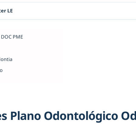
er LE
al DOC PME
dontia
ho
s Plano Odontológico O