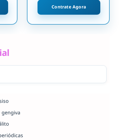
Contrate Agora
ial
siso
e gengiva
lito
periódicas