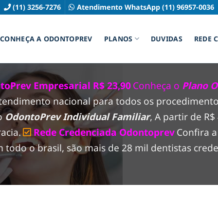
(11) 3256-7276
Atendimento WhatsApp (11) 96957-0036
CONHEÇA A ODONTOPREV
PLANOS
DUVIDAS
REDE 
oPrev Empresarial R$ 23,90
Conheça o
Plano O
atendimento nacional para todos os procedimento
co
OdontoPrev Individual Familiar
, A partir de R
acia.
Rede Credenciada Odontoprev
Confira 
odo o brasil, são mais de 28 mil dentistas crede