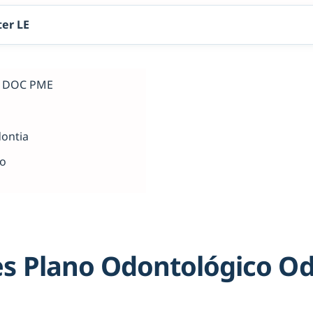
er LE
al DOC PME
dontia
ho
s Plano Odontológico O