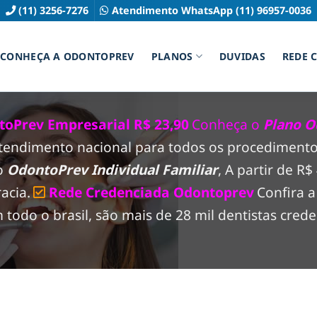
(11) 3256-7276
Atendimento WhatsApp (11) 96957-0036
CONHEÇA A ODONTOPREV
PLANOS
DUVIDAS
REDE 
oPrev Empresarial R$ 23,90
Conheça o
Plano O
atendimento nacional para todos os procedimento
co
OdontoPrev Individual Familiar
, A partir de R
acia.
Rede Credenciada Odontoprev
Confira 
odo o brasil, são mais de 28 mil dentistas crede