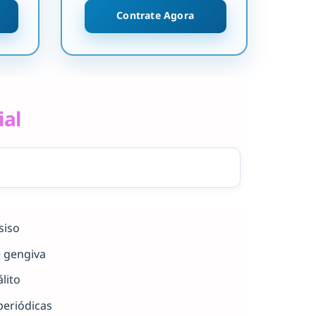
Contrate Agora
ial
siso
e gengiva
lito
periódicas