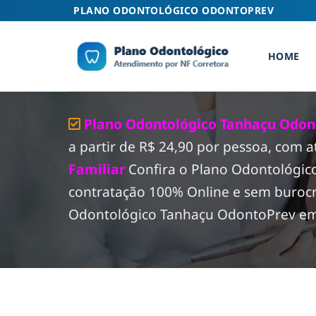
Skip
PLANO ODONTOLÓGICO ODONTOPREV
to
content
HOME
Plano Odontológico Tanhaçu Odont
a partir de R$ 24,90 por pessoa, com 
Familiar
Confira o Plano Odontológi
contratação 100% Online e sem burocr
Odontológico Tanhaçu OdontoPrev em t