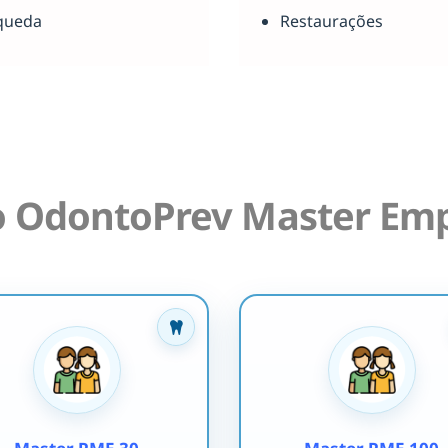
queda
Restaurações
o OdontoPrev Master Emp