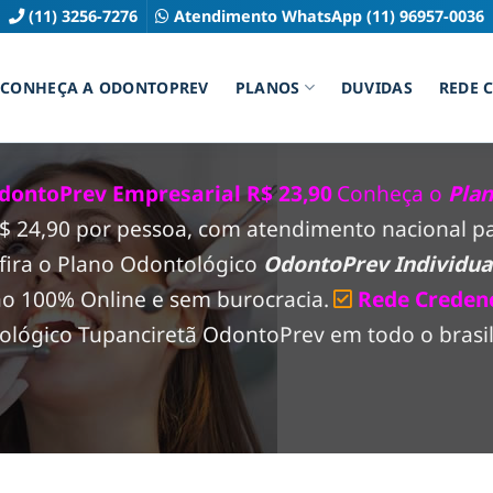
(11) 3256-7276
Atendimento WhatsApp (11) 96957-0036
CONHEÇA A ODONTOPREV
PLANOS
DUVIDAS
REDE 
dontoPrev Empresarial R$ 23,90
Conheça o
Pla
 R$ 24,90 por pessoa, com atendimento nacional 
fira o Plano Odontológico
OdontoPrev Individual
ão 100% Online e sem burocracia.
Rede Creden
lógico Tupanciretã OdontoPrev em todo o brasil,