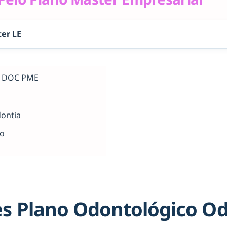
er LE
al DOC PME
dontia
ho
s Plano Odontológico O