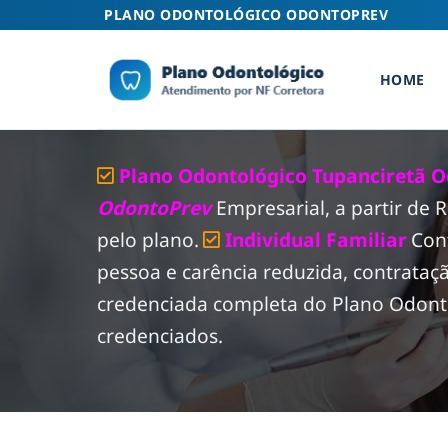
Skip
PLANO ODONTOLÓGICO ODONTOPREV
to
content
HOME
Plano Odontológico Tupanciretã O
OdontoPrev
Empresarial, a partir de
pelo plano.
Individual Familiar
Con
pessoa e carência reduzida, contrataç
credenciada completa do Plano Odonto
credenciados.