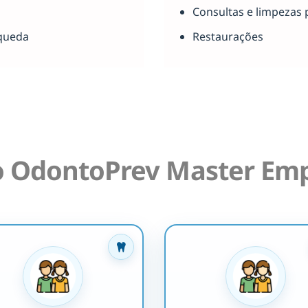
Consultas e limpezas 
queda
Restaurações
o OdontoPrev Master Emp