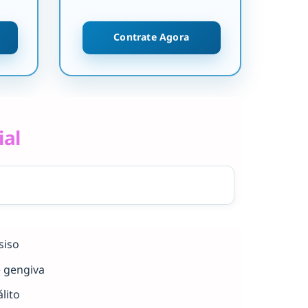
Contrate Agora
ial
siso
e gengiva
lito