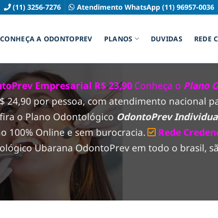
(11) 3256-7276
Atendimento WhatsApp (11) 96957-0036
CONHEÇA A ODONTOPREV
PLANOS
DUVIDAS
REDE 
toPrev Empresarial R$ 23,90
Conheça o
Plano 
 R$ 24,90 por pessoa, com atendimento nacional 
fira o Plano Odontológico
OdontoPrev Individual
ão 100% Online e sem burocracia.
Rede Creden
lógico Ubarana OdontoPrev em todo o brasil, são