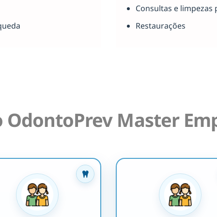
Consultas e limpezas 
queda
Restaurações
o OdontoPrev Master Emp