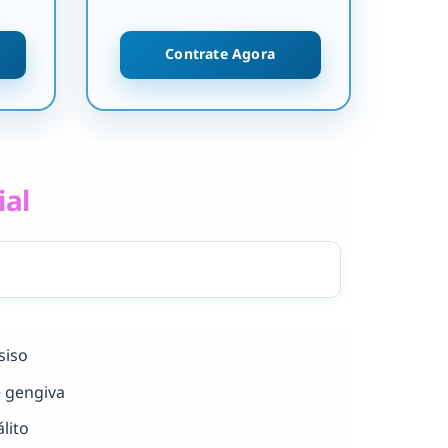
Contrate Agora
ial
siso
e gengiva
lito