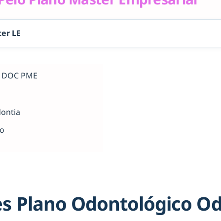
er LE
al DOC PME
dontia
ho
s Plano Odontológico O