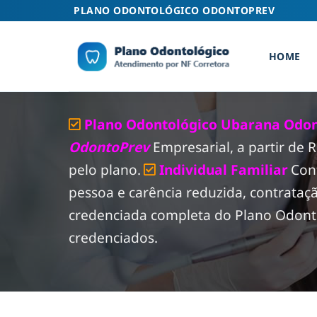
Skip
PLANO ODONTOLÓGICO ODONTOPREV
to
content
HOME
Plano Odontológico Ubarana Odon
OdontoPrev
Empresarial, a partir de
pelo plano.
Individual Familiar
Con
pessoa e carência reduzida, contrataç
credenciada completa do Plano Odonto
credenciados.