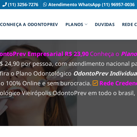
(11) 3256-7276
Atendimento WhatsApp (11) 96957-0036
CONHEÇA A ODONTOPREV
PLANOS
DUVIDAS
REDE 
ontoPrev Empresarial R$ 23,90
Conheça o
Plano
 R$ 24,90 por pessoa, com atendimento nacional 
fira o Plano Odontológico
OdontoPrev Individual
ão 100% Online e sem burocracia.
Rede Creden
ógico Vieirópolis OdontoPrev em todo o brasil, 