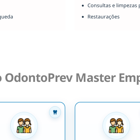
Consultas e limpezas 
queda
Restaurações
o OdontoPrev Master Emp