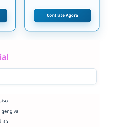
Contrate Agora
ial
siso
e gengiva
lito