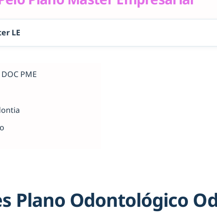
er LE
al DOC PME
dontia
ho
s Plano Odontológico O