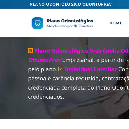
Skip
PLANO ODONTOLÓGICO ODONTOPREV
to
content
HOME
Plano Odontológico Vieirópolis Od
OdontoPrev
Empresarial, a partir de
pelo plano.
Individual Familiar
Con
pessoa e carência reduzida, contrataç
credenciada completa do Plano Odontol
credenciados.