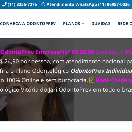
(11) 3256-7276
Atendimento WhatsApp (11) 96957-0036
CONHEÇA A ODONTOPREV
PLANOS
DUVIDAS
REDE 
i OdontoPrev Empresarial R$ 23,90
Conheça o
Pl
 R$ 24,90 por pessoa, com atendimento nacional 
fira o Plano Odontológico
OdontoPrev Individual
ão 100% Online e sem burocracia.
Rede Creden
ógico Vitória do Jari OdontoPrev em todo o brasi