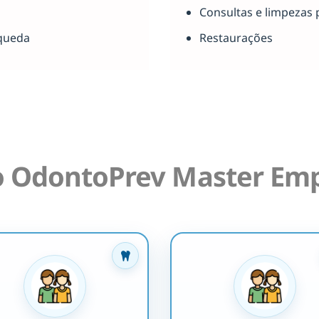
Consultas e limpezas 
queda
Restaurações
o OdontoPrev Master Emp