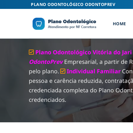
Skip
PLANO ODONTOLÓGICO ODONTOPREV
to
content
HOME
Plano Odontológico Vitória do Jar
OdontoPrev
Empresarial, a partir de
pelo plano.
Individual Familiar
Con
pessoa e carência reduzida, contrataç
credenciada completa do Plano Odontol
credenciados.