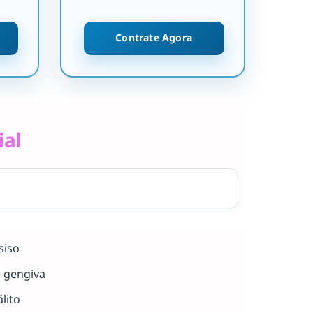
Contrate Agora
ial
siso
e gengiva
lito