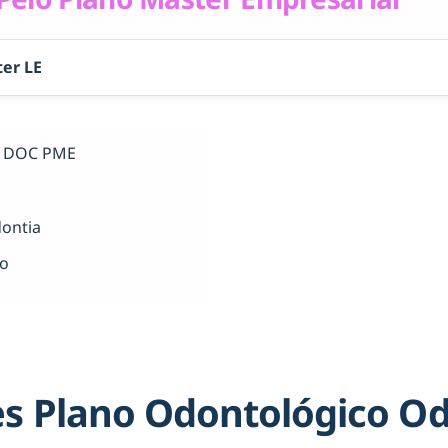
er LE
al DOC PME
dontia
ho
s Plano Odontológico O