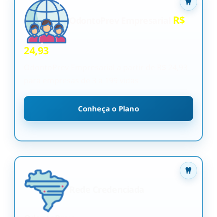
R$
OdontoPrev Empresarial
24,93
OdontoPrev Empresarial a partir de R$ 24,93
para empresas de 3 a 199 vidas
Conheça o Plano
Rede Credenciada