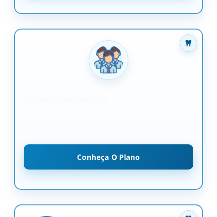
OdontoPrev Familiar
OdontoPrev Familiar a partir de R$45,60 (por
pessoa) perfeito para a família inteira
Conheça O Plano