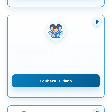
OdontoPrev Familiar
OdontoPrev Familiar a partir de R$45,60 (por
pessoa) perfeito para a família inteira
Conheça O Plano