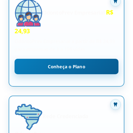
R$
OdontoPrev Empresarial
24,93
OdontoPrev Empresarial a partir de R$ 24,93
para empresas de 3 a 199 vidas
Conheça o Plano
Rede Credenciada