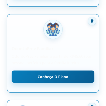
OdontoPrev Familiar
OdontoPrev Familiar a partir de R$45,60 (por
pessoa) perfeito para a família inteira
Conheça O Plano