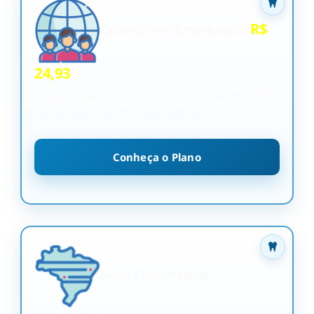
R$
OdontoPrev Empresarial
24,93
OdontoPrev Empresarial a partir de R$ 24,93
para empresas de 3 a 199 vidas
Conheça o Plano
Rede Credenciada