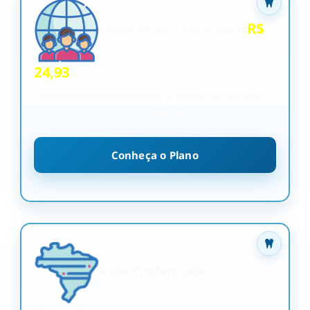
R$
OdontoPrev Empresarial
24,93
OdontoPrev Empresarial a partir de R$ 24,93
para empresas de 3 a 199 vidas
Conheça o Plano
Rede Credenciada