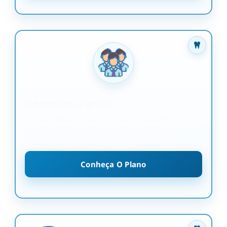
OdontoPrev Familiar
OdontoPrev Familiar a partir de R$45,60 (por
pessoa) perfeito para a família inteira
Conheça O Plano