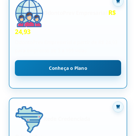
R$
OdontoPrev Empresarial
24,93
OdontoPrev Empresarial a partir de R$ 24,93
para empresas de 3 a 199 vidas
Conheça o Plano
Rede Credenciada