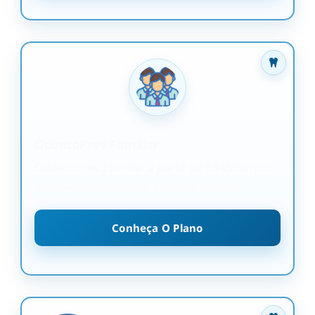
OdontoPrev Familiar
OdontoPrev Familiar a partir de R$45,60 (por
pessoa) perfeito para a família inteira
Conheça O Plano