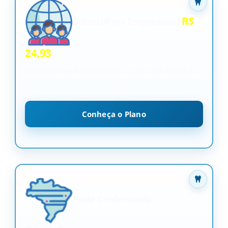
R$
OdontoPrev Empresarial
24,93
OdontoPrev Empresarial a partir de R$ 24,93
para empresas de 3 a 199 vidas
Conheça o Plano
Rede Credenciada