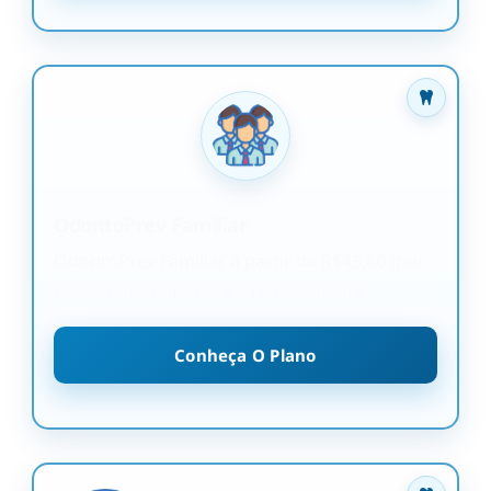
OdontoPrev Familiar
OdontoPrev Familiar a partir de R$45,60 (por
pessoa) perfeito para a família inteira
Conheça O Plano