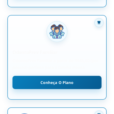
OdontoPrev Familiar
OdontoPrev Familiar a partir de R$45,60 (por
pessoa) perfeito para a família inteira
Conheça O Plano