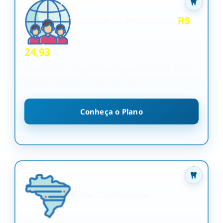
R$
OdontoPrev Empresarial
24,93
OdontoPrev Empresarial a partir de R$ 24,93
para empresas de 3 a 199 vidas
Conheça o Plano
Rede Credenciada