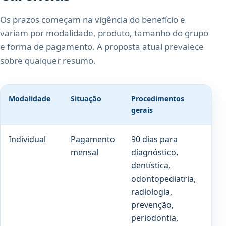
Os prazos começam na vigência do benefício e
variam por modalidade, produto, tamanho do grupo
e forma de pagamento. A proposta atual prevalece
sobre qualquer resumo.
Modalidade
Situação
Procedimentos
Pró
gerais
Individual
Pagamento
90 dias para
180
mensal
diagnóstico,
par
dentística,
cob
odontopediatria,
pre
radiologia,
prevenção,
periodontia,