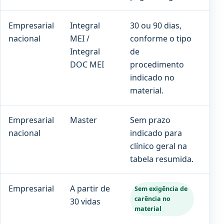
Empresarial
Integral
30 ou 90 dias,
180
nacional
MEI /
conforme o tipo
par
Integral
de
gr
DOC MEI
procedimento
ind
indicado no
material.
Empresarial
Master
Sem prazo
180
nacional
indicado para
clínico geral na
tabela resumida.
Empresarial
A partir de
Con
Sem exigência de
carência no
30 vidas
no 
material