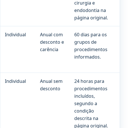
cirurgia e
endodontia na
página original.
Individual
Anual com
60 dias para os
90 
desconto e
grupos de
cob
carência
procedimentos
pre
informados.
Individual
Anual sem
24 horas para
Co
desconto
procedimentos
pro
incluídos,
con
segundo a
con
condição
descrita na
página original.