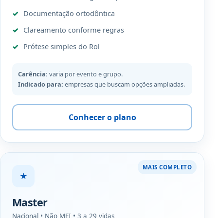
Documentação ortodôntica
Clareamento conforme regras
Prótese simples do Rol
Carência:
varia por evento e grupo.
Indicado para:
empresas que buscam opções ampliadas.
Conhecer o plano
MAIS COMPLETO
★
Master
Nacional • Não MEI • 3 a 29 vidas