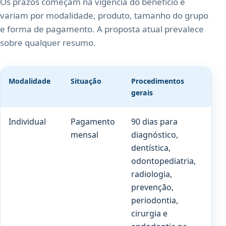
Os prazos começam na vigência do benefício e
variam por modalidade, produto, tamanho do grupo
e forma de pagamento. A proposta atual prevalece
sobre qualquer resumo.
Modalidade
Situação
Procedimentos
Pró
gerais
Individual
Pagamento
90 dias para
180
mensal
diagnóstico,
par
dentística,
cob
odontopediatria,
pre
radiologia,
prevenção,
periodontia,
cirurgia e