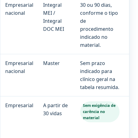
Empresarial
Integral
30 ou 90 dias,
180
nacional
MEI /
conforme o tipo
par
Integral
de
gr
DOC MEI
procedimento
ind
indicado no
material.
Empresarial
Master
Sem prazo
180
nacional
indicado para
clínico geral na
tabela resumida.
Empresarial
A partir de
Con
Sem exigência de
carência no
30 vidas
no 
material