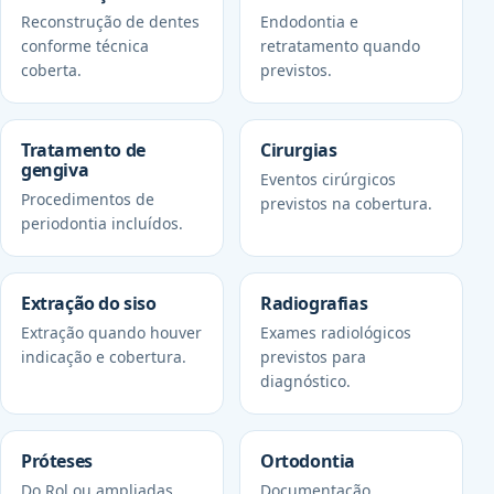
Reconstrução de dentes
Endodontia e
conforme técnica
retratamento quando
coberta.
previstos.
Tratamento de
Cirurgias
gengiva
Eventos cirúrgicos
Procedimentos de
previstos na cobertura.
periodontia incluídos.
Extração do siso
Radiografias
Extração quando houver
Exames radiológicos
indicação e cobertura.
previstos para
diagnóstico.
Próteses
Ortodontia
Do Rol ou ampliadas
Documentação,