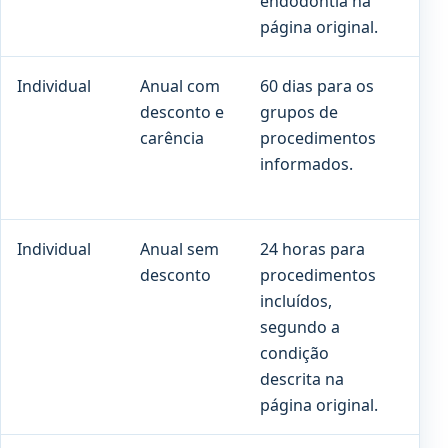
endodontia na
página original.
Individual
Anual com
60 dias para os
90 
desconto e
grupos de
cob
carência
procedimentos
pre
informados.
Individual
Anual sem
24 horas para
Co
desconto
procedimentos
pro
incluídos,
con
segundo a
con
condição
descrita na
página original.