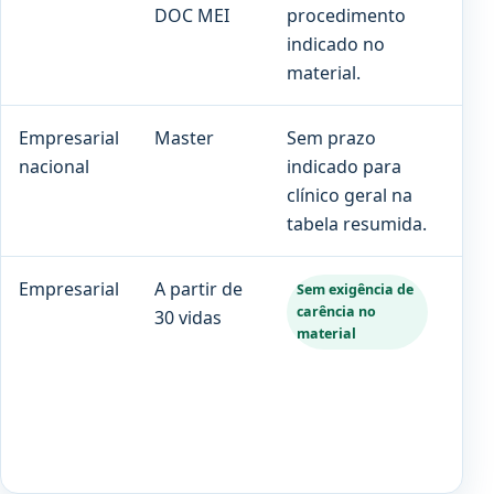
DOC MEI
procedimento
ind
indicado no
material.
Empresarial
Master
Sem prazo
180
nacional
indicado para
clínico geral na
tabela resumida.
Empresarial
A partir de
Con
Sem exigência de
carência no
30 vidas
no 
material