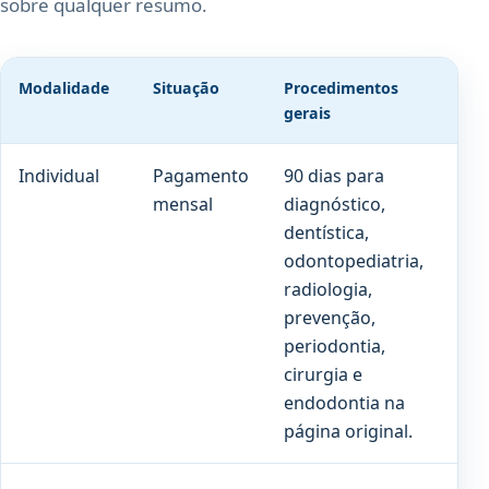
sobre qualquer resumo.
Modalidade
Situação
Procedimentos
Pró
gerais
Individual
Pagamento
90 dias para
180
mensal
diagnóstico,
par
dentística,
cob
odontopediatria,
pre
radiologia,
prevenção,
periodontia,
cirurgia e
endodontia na
página original.