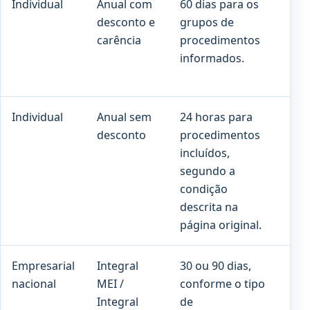
Individual
Anual com
60 dias para os
90 
desconto e
grupos de
cob
carência
procedimentos
pre
informados.
Individual
Anual sem
24 horas para
Co
desconto
procedimentos
pro
incluídos,
con
segundo a
con
condição
descrita na
página original.
Empresarial
Integral
30 ou 90 dias,
180
nacional
MEI /
conforme o tipo
par
Integral
de
gr