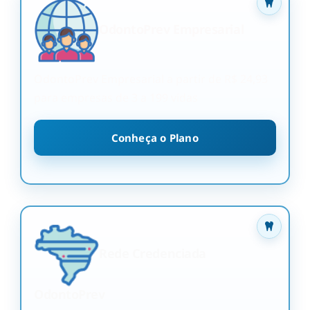
OdontoPrev Empresarial
OdontoPrev Empresarial a partir de R$ 24,93
para empresas de 3 a 199 vidas
Conheça o Plano
Rede Credenciada
OdontoPrev