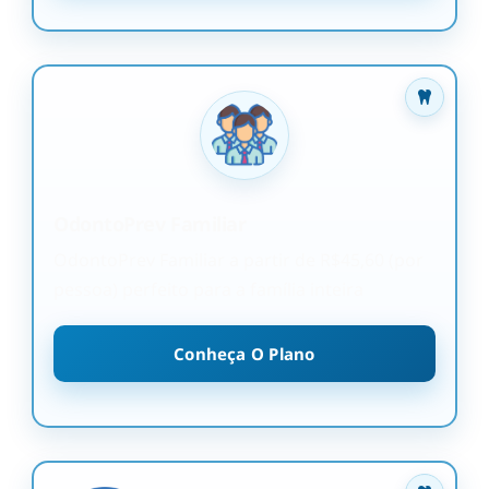
OdontoPrev Familiar
OdontoPrev Familiar a partir de R$45,60 (por
pessoa) perfeito para a família inteira
Conheça O Plano