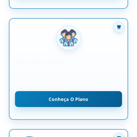
OdontoPrev Familiar
OdontoPrev Familiar a partir de R$45,60 (por
pessoa) perfeito para a família inteira
Conheça O Plano