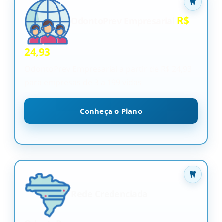
R$
OdontoPrev Empresarial
24,93
OdontoPrev Empresarial a partir de R$ 24,93
para empresas de 3 a 199 vidas
Conheça o Plano
Rede Credenciada