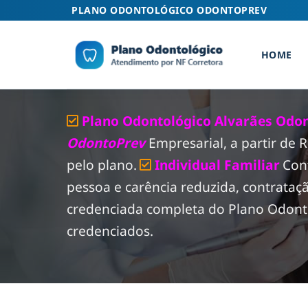
Skip
PLANO ODONTOLÓGICO ODONTOPREV
to
content
HOME
Plano Odontológico Alvarães Odon
OdontoPrev
Empresarial, a partir de
pelo plano.
Individual Familiar
Con
pessoa e carência reduzida, contrataç
credenciada completa do Plano Odonto
credenciados.