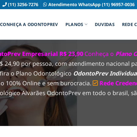
(11) 3256-7276
Atendimento WhatsApp (11) 96957-0036
CONHEÇA A ODONTOPREV
PLANOS
DUVIDAS
REDE 
toPrev Empresarial R$ 23,90
Conheça o
Plano 
 R$ 24,90 por pessoa, com atendimento nacional 
fira o Plano Odontológico
OdontoPrev Individual
ão 100% Online e sem burocracia.
Rede Creden
lógico Alvarães OdontoPrev em todo o brasil, são