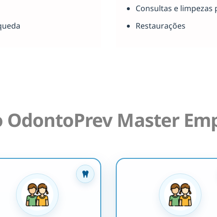
Consultas e limpezas 
queda
Restaurações
o OdontoPrev Master Emp