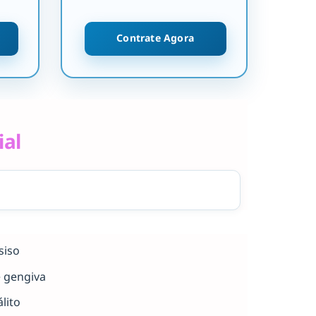
Contrate Agora
ial
siso
e gengiva
lito