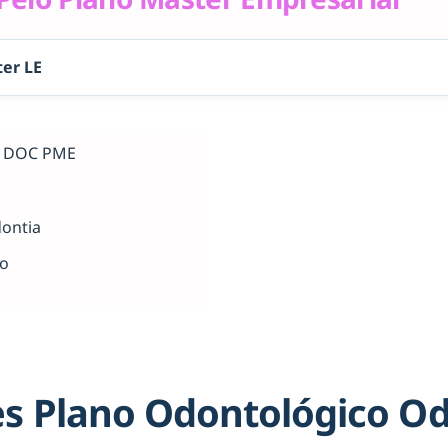
er LE
al DOC PME
dontia
ho
s Plano Odontológico O