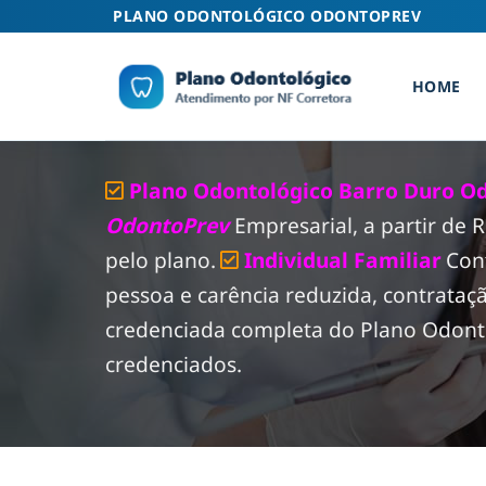
Skip
PLANO ODONTOLÓGICO ODONTOPREV
to
content
HOME
Plano Odontológico Barro Duro Od
OdontoPrev
Empresarial, a partir de
pelo plano.
Individual Familiar
Con
pessoa e carência reduzida, contrataç
credenciada completa do Plano Odonto
credenciados.