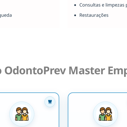
Consultas e limpezas 
queda
Restaurações
o OdontoPrev Master Emp