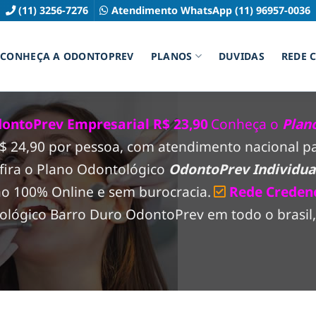
(11) 3256-7276
Atendimento WhatsApp (11) 96957-0036
CONHEÇA A ODONTOPREV
PLANOS
DUVIDAS
REDE 
ontoPrev Empresarial R$ 23,90
Conheça o
Plan
 R$ 24,90 por pessoa, com atendimento nacional 
fira o Plano Odontológico
OdontoPrev Individual
ão 100% Online e sem burocracia.
Rede Creden
lógico Barro Duro OdontoPrev em todo o brasil, 