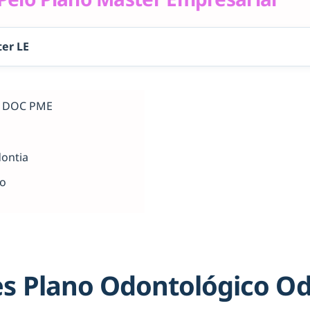
er LE
al DOC PME
dontia
ho
s Plano Odontológico O