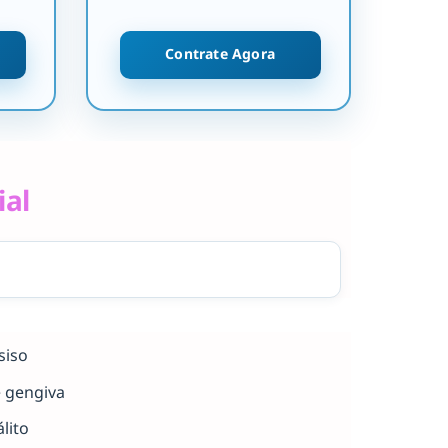
Contrate Agora
ial
siso
e gengiva
lito