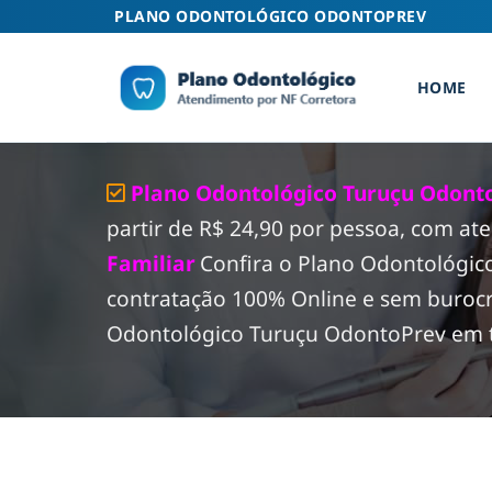
Skip
PLANO ODONTOLÓGICO ODONTOPREV
to
content
HOME
Plano Odontológico Turuçu Odonto
partir de R$ 24,90 por pessoa, com at
Familiar
Confira o Plano Odontológi
contratação 100% Online e sem burocr
Odontológico Turuçu OdontoPrev em tod