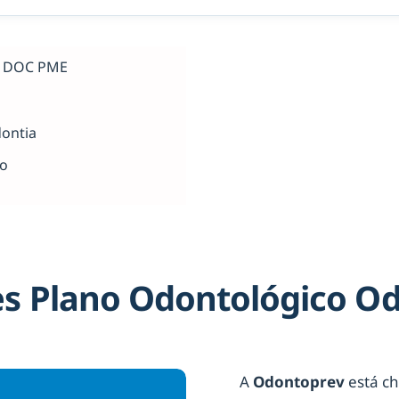
al DOC PME
dontia
ho
s Plano Odontológico O
A
Odontoprev
está ch