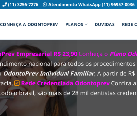
(11) 3256-7276
Atendimento WhatsApp (11) 96957-0036
CONHEÇA A ODONTOPREV
PLANOS
DUVIDAS
REDE 
Prev Empresarial R$ 23,90
Conheça o
Plano Od
endimento nacional para todos os procedimentos 
co
OdontoPrev Individual Familiar
, A partir de R
acia.
Rede Credenciada Odontoprev
Confira 
o o brasil, são mais de 28 mil dentistas creden