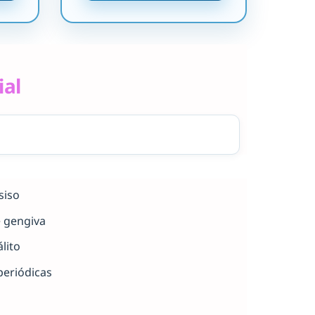
ial
siso
e gengiva
lito
periódicas