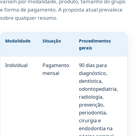
variam por modalidade, produto, tamanho do grupo
e forma de pagamento. A proposta atual prevalece
sobre qualquer resumo.
Modalidade
Situação
Procedimentos
Pró
gerais
Individual
Pagamento
90 dias para
180
mensal
diagnóstico,
par
dentística,
cob
odontopediatria,
pre
radiologia,
prevenção,
periodontia,
cirurgia e
endodontia na