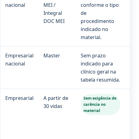
nacional
MEI /
conforme o tipo
par
Integral
de
gr
DOC MEI
procedimento
ind
indicado no
material.
Empresarial
Master
Sem prazo
180
nacional
indicado para
clínico geral na
tabela resumida.
Empresarial
A partir de
Con
Sem exigência de
carência no
30 vidas
no 
material