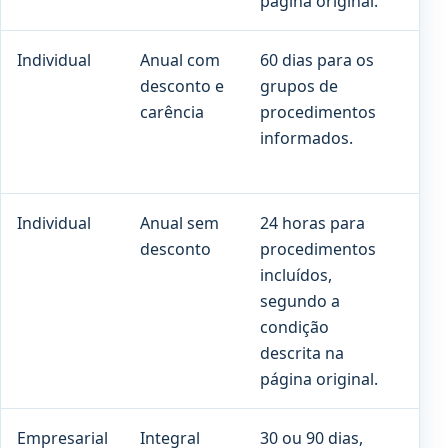
página original.
Individual
Anual com
60 dias para os
90 
desconto e
grupos de
cob
carência
procedimentos
pre
informados.
Individual
Anual sem
24 horas para
Co
desconto
procedimentos
pro
incluídos,
con
segundo a
con
condição
descrita na
página original.
Empresarial
Integral
30 ou 90 dias,
180