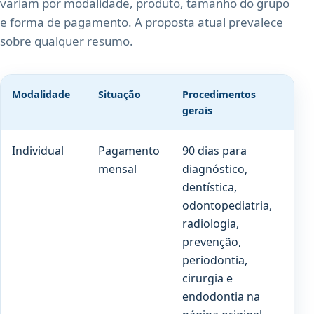
variam por modalidade, produto, tamanho do grupo
e forma de pagamento. A proposta atual prevalece
sobre qualquer resumo.
Modalidade
Situação
Procedimentos
Pró
gerais
Individual
Pagamento
90 dias para
180
mensal
diagnóstico,
par
dentística,
cob
odontopediatria,
pre
radiologia,
prevenção,
periodontia,
cirurgia e
endodontia na