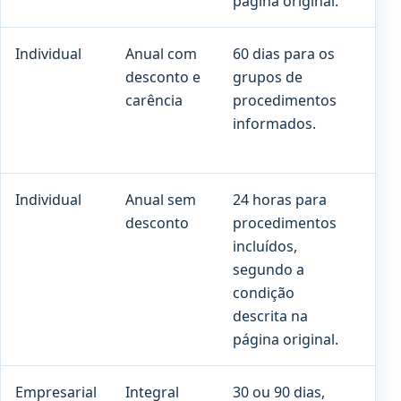
página original.
Individual
Anual com
60 dias para os
90 
desconto e
grupos de
cob
carência
procedimentos
pre
informados.
Individual
Anual sem
24 horas para
Co
desconto
procedimentos
pro
incluídos,
con
segundo a
con
condição
descrita na
página original.
Empresarial
Integral
30 ou 90 dias,
180