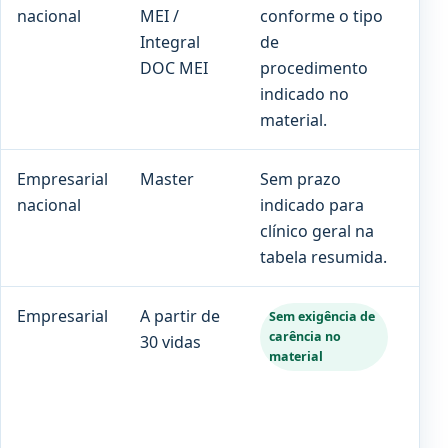
nacional
MEI /
conforme o tipo
par
Integral
de
gr
DOC MEI
procedimento
ind
indicado no
material.
Empresarial
Master
Sem prazo
180
nacional
indicado para
clínico geral na
tabela resumida.
Empresarial
A partir de
Con
Sem exigência de
carência no
30 vidas
no 
material