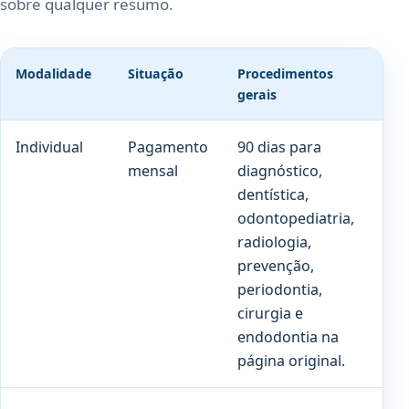
sobre qualquer resumo.
Modalidade
Situação
Procedimentos
Pró
gerais
Individual
Pagamento
90 dias para
180
mensal
diagnóstico,
par
dentística,
cob
odontopediatria,
pre
radiologia,
prevenção,
periodontia,
cirurgia e
endodontia na
página original.