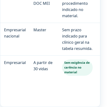
DOC MEI
procedimento
ind
indicado no
material.
Empresarial
Master
Sem prazo
180
nacional
indicado para
clínico geral na
tabela resumida.
Empresarial
A partir de
Con
Sem exigência de
carência no
30 vidas
no 
material