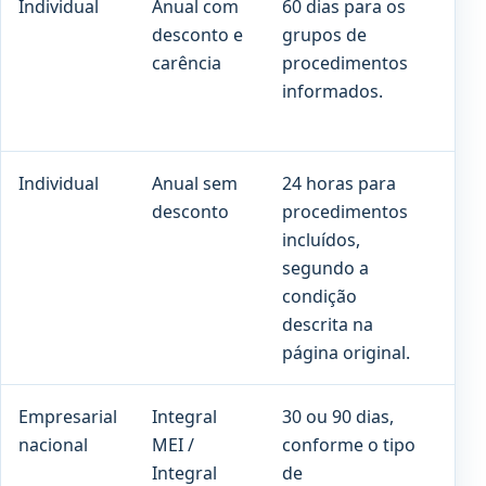
Individual
Anual com
60 dias para os
90 
desconto e
grupos de
cob
carência
procedimentos
pre
informados.
Individual
Anual sem
24 horas para
Co
desconto
procedimentos
pro
incluídos,
con
segundo a
con
condição
descrita na
página original.
Empresarial
Integral
30 ou 90 dias,
180
nacional
MEI /
conforme o tipo
par
Integral
de
gr